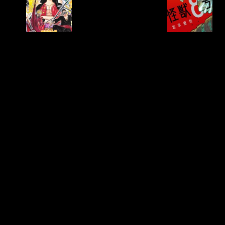
Action
มังงะ อัพเดตให
Gokurakugai
Nami Gensan
Buchimaketa