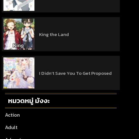
King the Land
I Didn’t Save You To Get Proposed
หมวดหมู่ มังงะ
Action
Adult