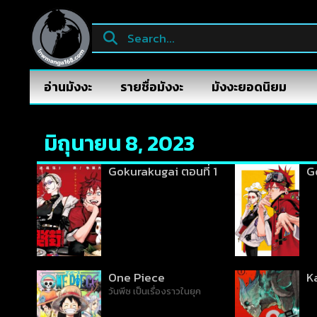
อ่านมังงะ
รายชื่อมังงะ
มังงะยอดนิยม
มิถุนายน 8, 2023
Gokurakugai ตอนที่ 1
G
One Piece
Ka
วันพีซ เป็นเรื่องราวในยุค