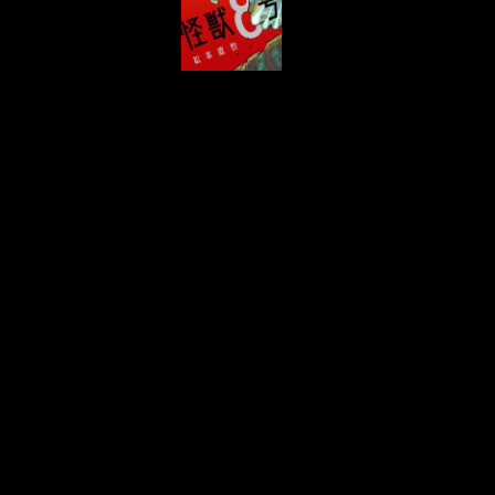
ม่
มังงะ อัพเดตใหม่
มังงะ อัพเดตใหม่
 Ha
King the Land
I Didn’t Save You To Get
i!
Proposed