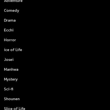
Adventure
Comedy
Drama
Ecchi
Horror
ice of Life
Josei
Manhwa
Mystery
Sci-fi
Shounen
Slice of Life