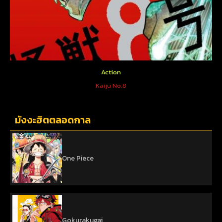
Action
Kaiju No.8
มังงะฮิตตลอดกาล
One Piece
Gokurakugai