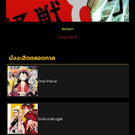
Action
Kaiju No.8
มังงะฮิตตลอดกาล
One Piece
Gokurakugai