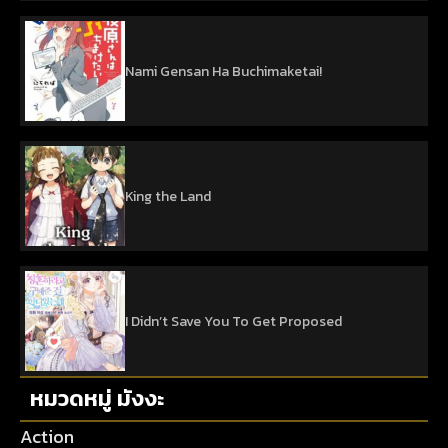
Nami Gensan Ha Buchimaketai!
King the Land
I Didn’t Save You To Get Proposed
หมวดหมู่ มังงะ
Action