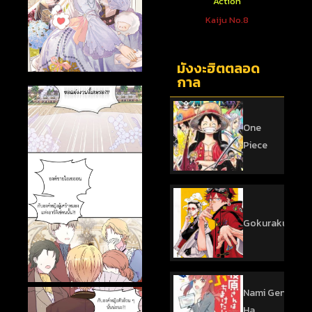
ตใหม่
Action
Action
 You To
One Punch Man
Kaiju No.8
sed
มังงะฮิตตลอด
กาล
One
Piece
Gokurakugai
Nami Gensan
Ha