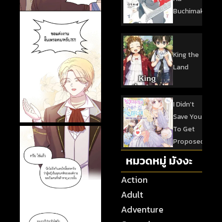
Buchimaketai!
King the
Land
I Didn’t
Save You
To Get
Proposed
หมวดหมู่ มังงะ
Action
Adult
Adventure