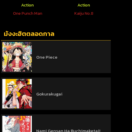
Action
Action
One Punch Man
Kaiju No.8
มังงะฮิตตลอดกาล
One Piece
Gokurakugai
Nami Gensan Ha Buchimaketai!