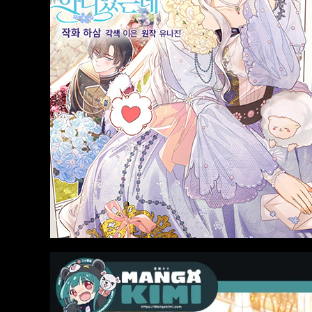
Action
มังงะ อัพเดตใ
Gokurakugai
Nami Gensan
Buchimaketa