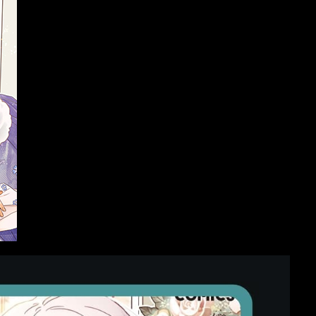
หม่
มังงะ อัพเดตใหม่
มังงะ อัพเดตใหม่
 Ha
King the Land
I Didn’t Save You To Get
i!
Proposed