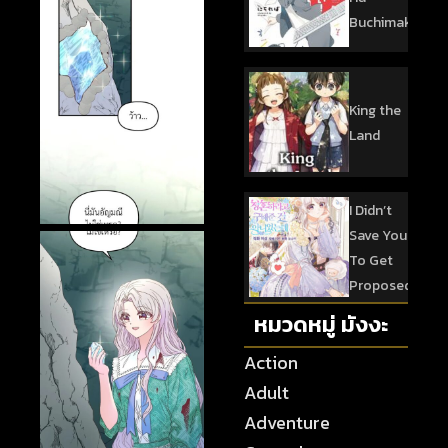
Buchimaketai!
King the
Land
I Didn’t
Save You
To Get
Proposed
หมวดหมู่ มังงะ
Action
Adult
Adventure