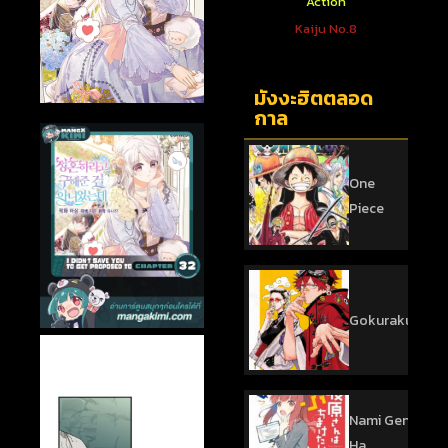
ตใหม่
Action
Action
 You To
One Punch Man
Kaiju No.8
sed
มังงะฮิตตลอด
กาล
One
Piece
Gokurakugai
Nami Gensan
Ha