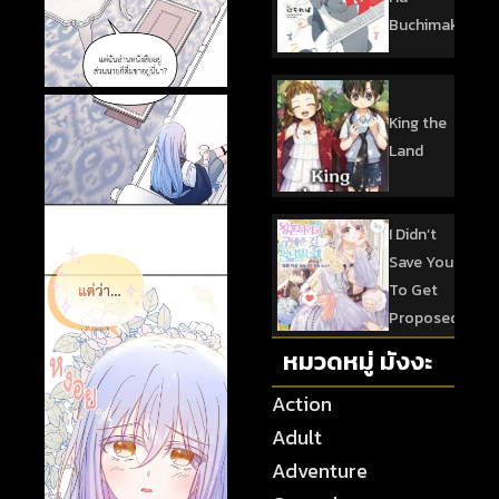
Buchimaketai!
King the
Land
I Didn’t
Save You
To Get
Proposed
หมวดหมู่ มังงะ
Action
Adult
Adventure