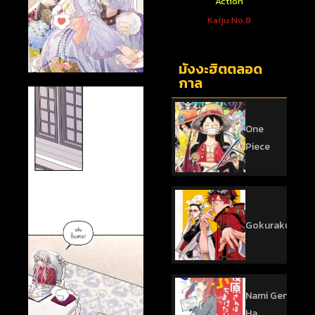
ตใหม่
Action
Action
 You To
One Punch Man
Kaiju No.8
sed
มังงะฮิตตลอด
กาล
One
Piece
Gokurakugai
Nami Gensan
Ha