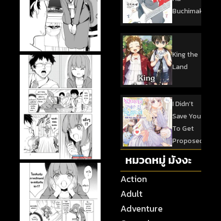
Buchimaketai!
King the
Land
I Didn’t
Save You
To Get
Proposed
หมวดหมู่ มังงะ
Action
Adult
Adventure