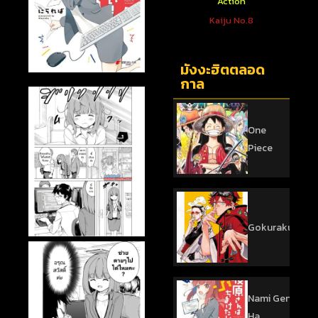
ตใหม่
Action
Action
 You To
One Punch Man
Kaiju No.8
sed
มังงะฮิตตลอด
กาล
One
Piece
Gokurakugai
Nami Gensan
Ha