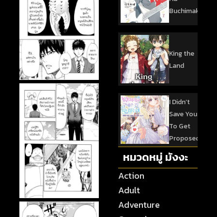
Buchimaketai!
King the
Land
I Didn’t
Save You
To Get
Proposed
หมวดหมู่ มังงะ
Action
Adult
Adventure