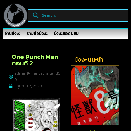
อ่านมังงะ
รายชื่อมังงะ
มังงะยอดนิยม
One Punch Man
มังงะ แนะนำ
ตอนที่ 2
admin@mangathailand6
9
มิถุนายน 2, 2023