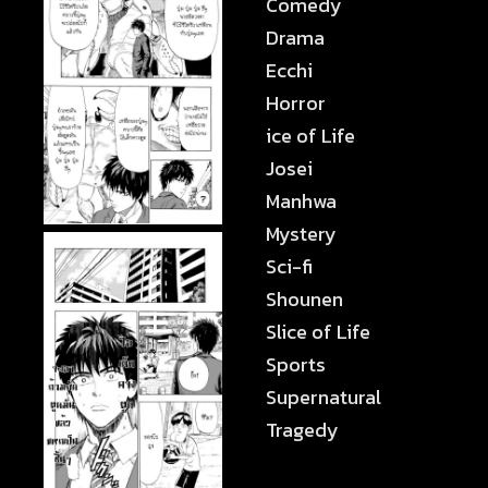
Comedy
Drama
Ecchi
Horror
ice of Life
Josei
Manhwa
Mystery
Sci-fi
Shounen
Slice of Life
Sports
Supernatural
Tragedy