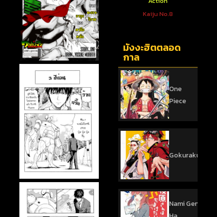
ตใหม่
Action
Action
 You To
One Punch Man
Kaiju No.8
sed
มังงะฮิตตลอด
กาล
One
Piece
Gokurakugai
Nami Gensan
Ha