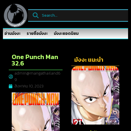
อ่านมังงะ
รายชื่อมังงะ
มังงะยอดนิยม
One Punch Man
มังงะ แนะนำ
32.6
admin@mangathailand6
9
สิงหาคม 10, 2023