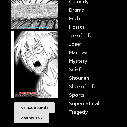
Comedy
Drama
Ecchi
Horror
ice of Life
Josei
Manhwa
Mystery
Sci-fi
Shounen
Slice of Life
Sports
Supernatural
<< ตอนก่อนหน้า
Tragedy
ตอนต่อไป >>