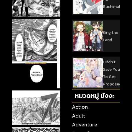
Buchimaketai!
King the
Land
I Didn’t
Save You
To Get
Proposed
หมวดหมู่ มังงะ
Action
Adult
Adventure