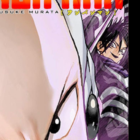
หม่
มังงะ อัพเดตใหม่
มังงะ อัพเดตใหม่
 Ha
King the Land
I Didn’t Save You To Get
i!
Proposed