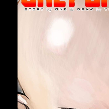
Action
มังงะ อัพเดตใ
Gokurakugai
Nami Gensan
Buchimaketa