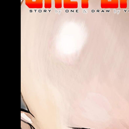
Action
มังงะ อัพเดตใ
Gokurakugai
Nami Gensan
Buchimaketa