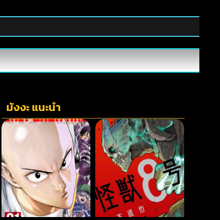
มังงะ แนะนำ