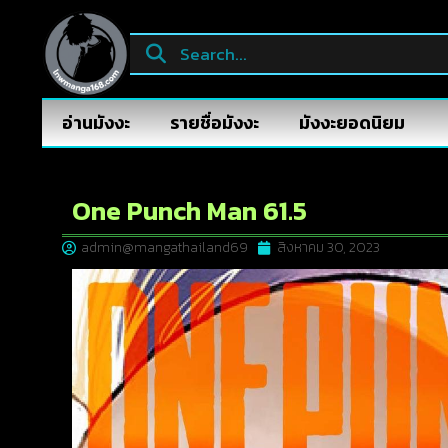
อ่านมังงะ
รายชื่อมังงะ
มังงะยอดนิยม
One Punch Man 61.5
admin@mangathailand69
สิงหาคม 30, 2023