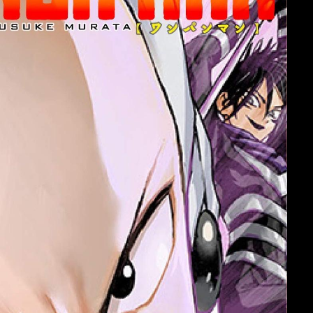
หม่
มังงะ อัพเดตใหม่
มังงะ อัพเดตใหม่
 Ha
King the Land
I Didn’t Save You To Get
i!
Proposed