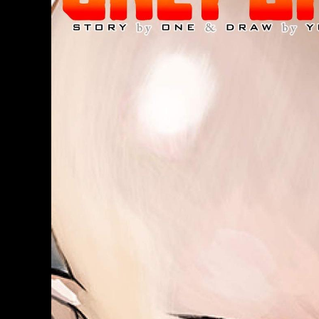
Action
มังงะ อัพเดตใ
Gokurakugai
Nami Gensan
Buchimaketa