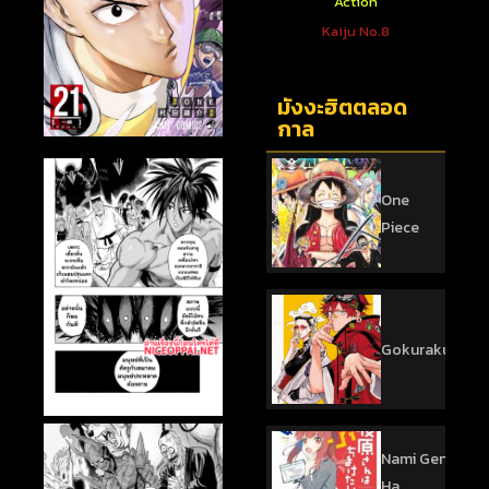
ตใหม่
Action
Action
 You To
One Punch Man
Kaiju No.8
sed
มังงะฮิตตลอด
กาล
One
Piece
Gokurakugai
Nami Gensan
Ha