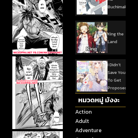
Buchimaketai!
King the
Land
I Didn’t
Save You
To Get
Proposed
หมวดหมู่ มังงะ
Action
Adult
Adventure