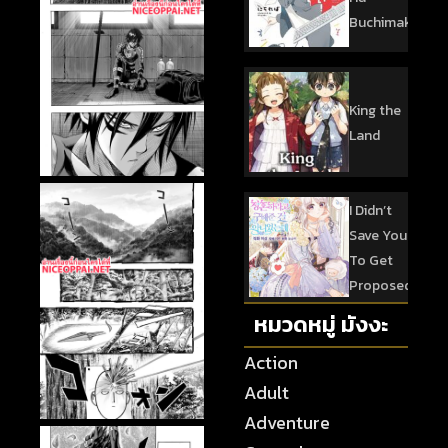
Buchimaketai!
King the
Land
I Didn’t
Save You
To Get
Proposed
หมวดหมู่ มังงะ
Action
Adult
Adventure