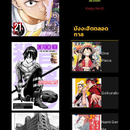
ตใหม่
Action
Action
 You To
One Punch Man
Kaiju No.8
sed
มังงะฮิตตลอด
กาล
One
Piece
Gokurakugai
Nami Gensan
Ha