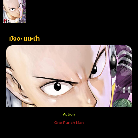
มังงะ แนะนำ
Action
One Punch Man