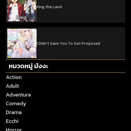
King the Land
I Didn’t Save You To Get Proposed
หมวดหมู่ มังงะ
Action
Adult
Adventure
Comedy
Drama
Ecchi
Horror