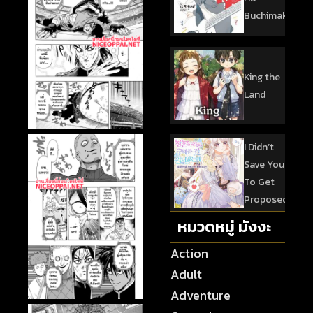
Buchimaketai!
King the
Land
I Didn’t
Save You
To Get
Proposed
หมวดหมู่ มังงะ
Action
Adult
Adventure