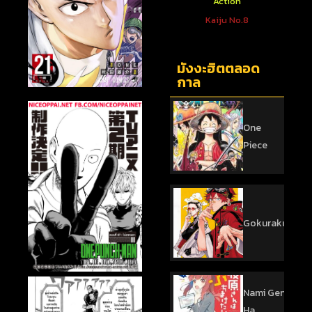
ตใหม่
Action
Action
 You To
One Punch Man
Kaiju No.8
sed
มังงะฮิตตลอด
กาล
One
Piece
Gokurakugai
Nami Gensan
Ha