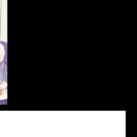
หม่
มังงะ อัพเดตใหม่
Action
nd
I Didn’t Save You To Get
One Punch Man
Proposed