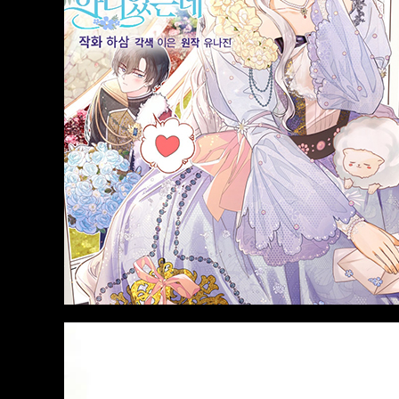
Action
มังงะ อัพเดตใหม่
มังงะ อัพเดตใ
Gokurakugai
Nami Gensan Ha
King the La
Buchimaketai!