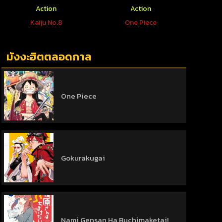
Action
Action
Kaiju No.8
One Piece
So
มังงะฮิตตลอดกาล
One Piece
Gokurakugai
Nami Gensan Ha Buchimaketai!