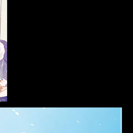
หม่
มังงะ อัพเดตใหม่
Action
nd
I Didn’t Save You To Get
One Punch Man
Proposed