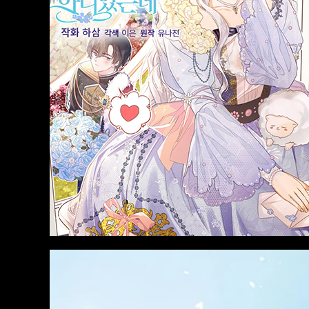
Action
มังงะ อัพเดตใหม่
มังงะ อัพเดตใ
Gokurakugai
Nami Gensan Ha
King the La
Buchimaketai!