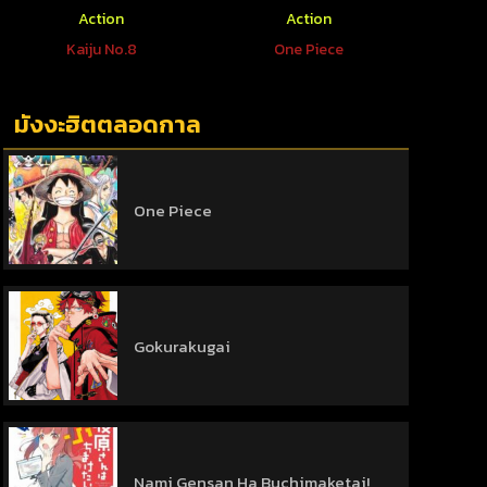
Action
Action
Kaiju No.8
One Piece
So
มังงะฮิตตลอดกาล
One Piece
Gokurakugai
Nami Gensan Ha Buchimaketai!