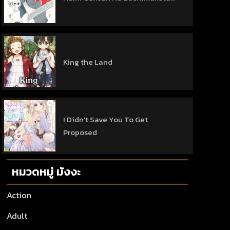
King the Land
I Didn’t Save You To Get
Proposed
หมวดหมู่ มังงะ
Action
Adult