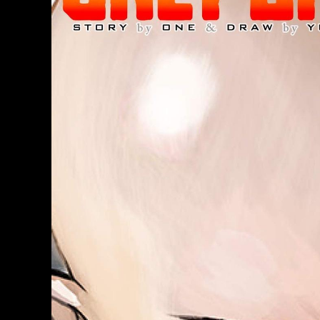
Action
มังงะ อัพเดตใหม่
มังงะ อัพเดตใ
Gokurakugai
Nami Gensan Ha
King the La
Buchimaketai!