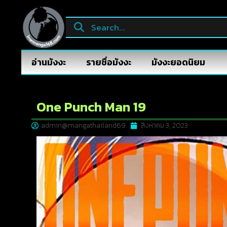
อ่านมังงะ
รายชื่อมังงะ
มังงะยอดนิยม
One Punch Man 19
admin@mangathailand69
สิงหาคม 3, 2023