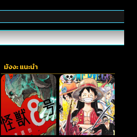
มังงะ แนะนำ